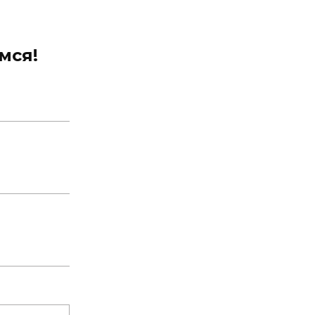
.
мся!